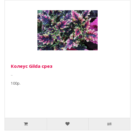
Колеус Gilda срез
..
100р.