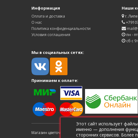
Информация
Наши к
Оплата и доставка
г. Липе
О нас
+7910
Политика конфиденциальности
mail@d
Условия соглашения
пн - пт
сб с 9:
Мы в социальных сетях:
Принимаем к оплате:
Этот сайт использует файлы
именно — дополнения функци
Магазин цветочной рассады Дверь в лето © 2026 ИП Ще
сторонних сервисов. Более 