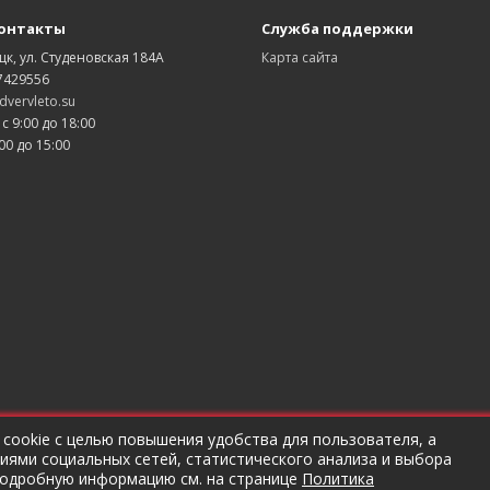
онтакты
Служба поддержки
цк, ул. Студеновская 184А
Карта сайта
7429556
vervleto.su
 с 9:00 до 18:00
00 до 15:00
 cookie с целью повышения удобства для пользователя, а
ями социальных сетей, статистического анализа и выбора
рбаков Андрей Анатольевич ОГРНИП 320482700030372
подробную информацию см. на странице
Политика