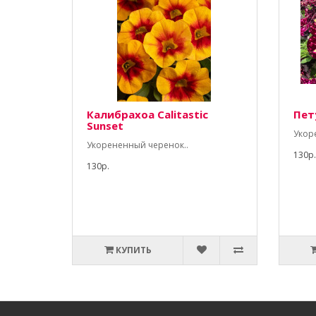
Калибрахоа Calitastic
Пет
Sunset
Укор
Укорененный черенок..
130р.
130р.
КУПИТЬ