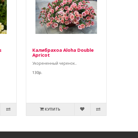
s
Калибрахоа Aloha Double
Apricot
Укорененный черенок..
130р.
КУПИТЬ