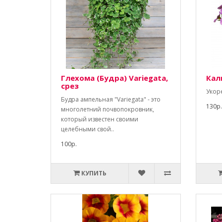
Глехома (Будра) Variegata,
Кал
срез
Укор
Будра ампельная "Variegata" - это
130р.
многолетний почвопокровник,
который известен своими
целебными свой..
100р.
КУПИТЬ