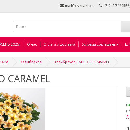
mail@dvervleto.su
+7 910 7429556
ОСЕНЬ 2026г
О нас
Оплата и доставка
Условия соглашения
Бл
2026г
Калибрахоа
Калибрахоа CALILOCO CARAMEL
CO CARAMEL
_
Пе
Н
До
1