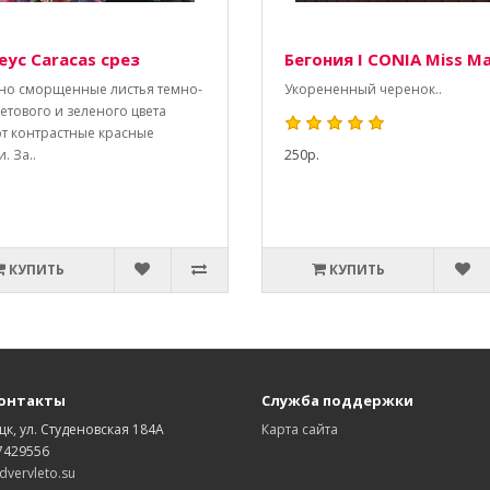
еус Caracas срез
Бегония I CONIA Miss Ma
но сморщенные листья темно-
Укорененный черенок..
етового и зеленого цвета
т контрастные красные
. За..
250р.
КУПИТЬ
КУПИТЬ
онтакты
Служба поддержки
цк, ул. Студеновская 184А
Карта сайта
7429556
vervleto.su