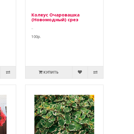
Колеус Очаровашка
(Новомодный) срез
..
100р.
КУПИТЬ