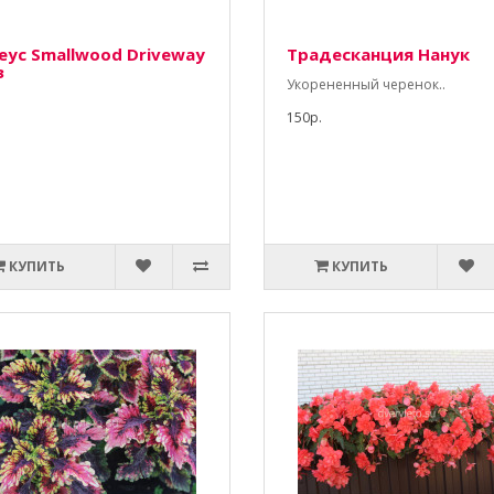
еус Smallwood Driveway
Традесканция Нанук
з
Укорененный черенок..
150р.
КУПИТЬ
КУПИТЬ