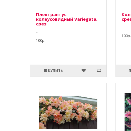
Плектрантус
Кол
колеусовидный Variegata,
сре
срез
..
..
100р.
100р.
КУПИТЬ