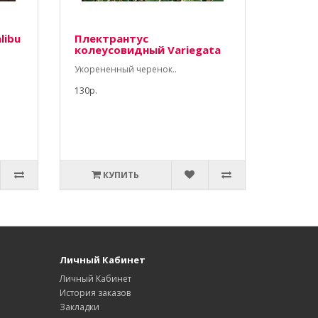
libu
Плектрантус
колеусовидный Variegata
Укорененный черенок..
130р.
КУПИТЬ
Личный Кабинет
Личный Кабинет
История заказов
Закладки