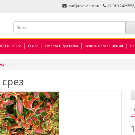
mail@dvervleto.su
+7 910 7429556
ОСЕНЬ 2026г
О нас
Оплата и доставка
Условия соглашения
Бл
рез
 срез
_
Н
До
1