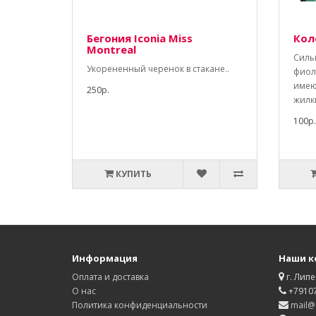
Бегония Iconia Miss
Кол
Montreal
Силь
Укорененный черенок в стакане..
фиол
имею
250р.
жилки
100р.
КУПИТЬ
Информация
Наши к
Оплата и доставка
г. Липе
О нас
+7910
Политика конфиденциальности
mail@d