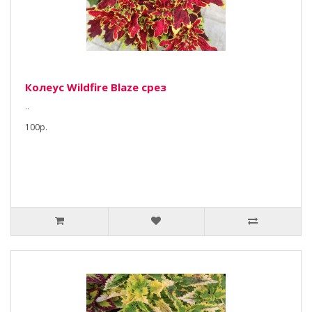
Колеус Wildfire Blaze срез
..
100р.