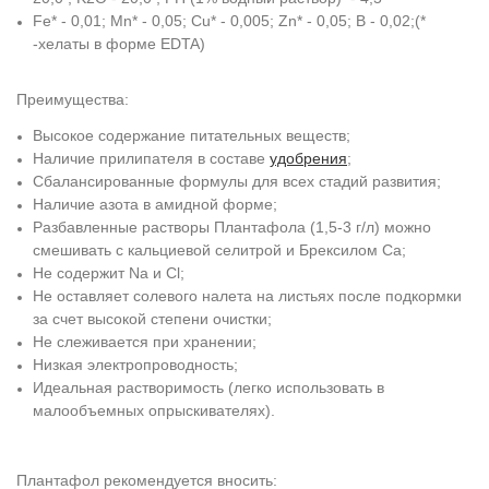
Fe* - 0,01; Mn* - 0,05; Cu* - 0,005; Zn* - 0,05; B - 0,02;(*
-хелаты в форме EDTA)
Преимущества:
Высокое содержание питательных веществ;
Наличие прилипателя в составе
удобрения
;
Сбалансированные формулы для всех стадий развития;
Наличие азота в амидной форме;
Разбавленные растворы Плантафола (1,5-3 г/л) можно
смешивать с кальциевой селитрой и Брексилом Са;
Не содержит Na и Cl;
Не оставляет солевого налета на листьях после подкормки
за счет высокой степени очистки;
Не слеживается при хранении;
Низкая электропроводность;
Идеальная растворимость (легко использовать в
малообъемных опрыскивателях).
Плантафол рекомендуется вносить: