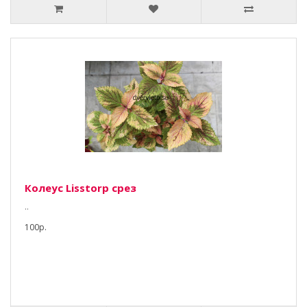
Колеус Lisstorp срез
..
100р.