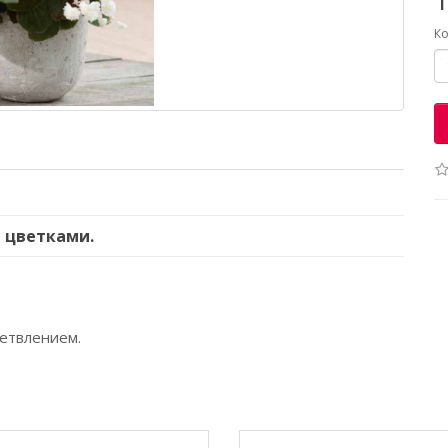
Ко
 цветками.
ветвлением.