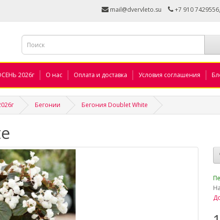
mail@dvervleto.su
+7 910 7429556
ОСЕНЬ 2026г
О нас
Оплата и доставка
Условия соглашения
Бл
2026г
Бегонии
Бегония Doublet White
te
_
Пе
Н
До
1