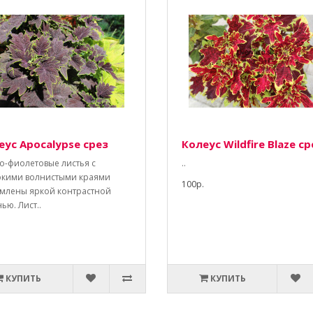
еус Apocalypse срез
Колеус Wildfire Blaze ср
о-фиолетовые листья с
..
окими волнистыми краями
100р.
млены яркой контрастной
ью. Лист..
КУПИТЬ
КУПИТЬ