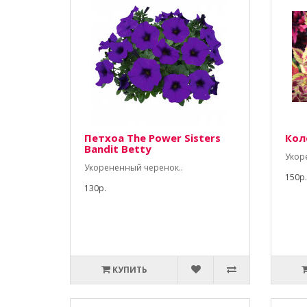
Петхоа The Power Sisters
Коле
Bandit Betty
Укор
Укорененный черенок..
150р.
130р.
КУПИТЬ