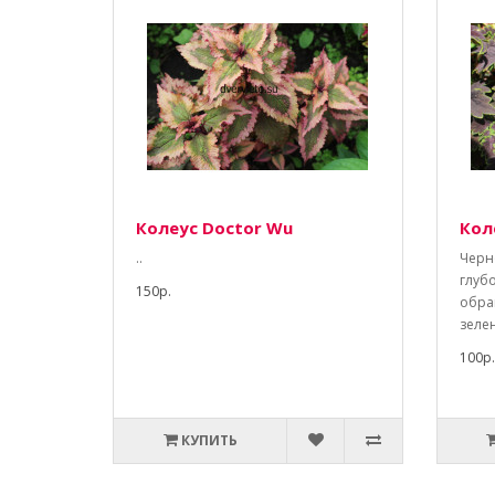
Колеус Doctor Wu
Кол
..
Черн
глуб
150р.
обра
зелен
100р.
КУПИТЬ