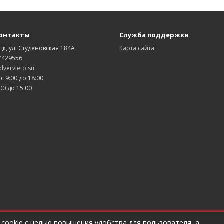
онтакты
Служба поддержки
цк, ул. Студеновская 184А
Карта сайта
7429556
vervleto.su
 с 9:00 до 18:00
00 до 15:00
 cookie с целью повышения удобства для пользователя, а