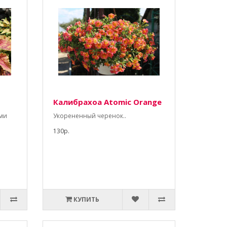
Калибрахоа Atomic Orange
ыми
Укорененный черенок..
130р.
КУПИТЬ