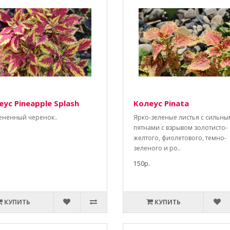
ус Pineapple Splash
Колеус Pinata
ененный черенок..
Ярко-зеленые листья с сильн
пятнами с взрывом золотисто-
желтого, фиолетового, темно-
зеленого и ро..
150р.
КУПИТЬ
КУПИТЬ