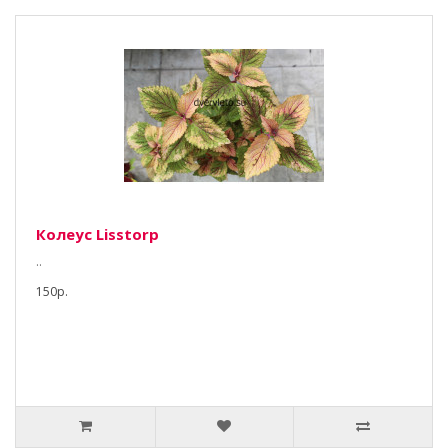
Колеус Lisstorp
..
150р.