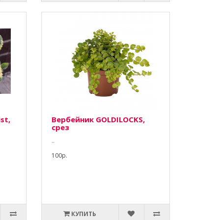
st,
Вербейник GOLDILOCKS,
срез
..
100р.
КУПИТЬ