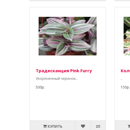
Традесканция Pink Furry
Коле
Укорененный черенок..
..
500р.
150р.
КУПИТЬ