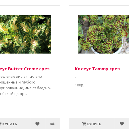
еус Butter Creme срез
Колеус Tammy срез
-зеленые листья, сильно
..
рошенные и глубоко
100р.
турированные, имеют бледно-
-белый центр...
КУПИТЬ
КУПИТЬ