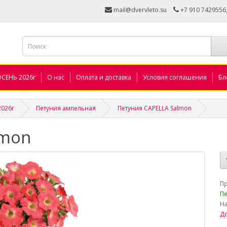
mail@dvervleto.su
+7 910 7429556
ОСЕНЬ 2026г
О нас
Оплата и доставка
Условия соглашения
Бл
2026г
Петуния ампельная
Петуния CAPELLA Salmon
lmon
_
П
Пе
Н
До