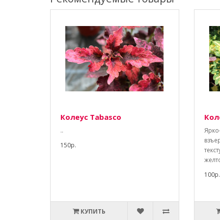
Колеус Tabasco
Кол
..
Ярко
взъе
150р.
текс
желто
100р.
КУПИТЬ