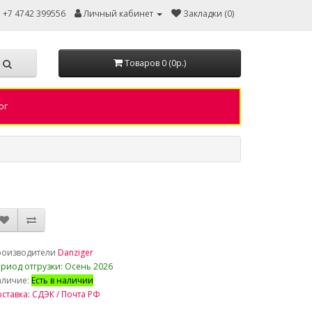
, +7 4742 399556
Личный кабинет
Закладки (0)
Товаров 0 (0р.)
ог
роизводители
Danziger
риод отгрузки: Осень 2026
аличие:
Есть в наличии
ставка: СДЭК / Почта РФ