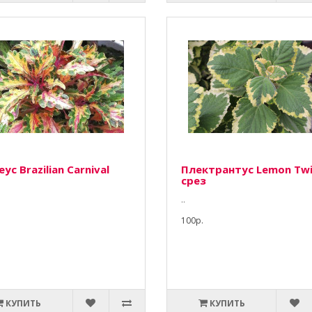
ус Brazilian Carnival
Плектрантус Lemon Twi
срез
..
100р.
КУПИТЬ
КУПИТЬ