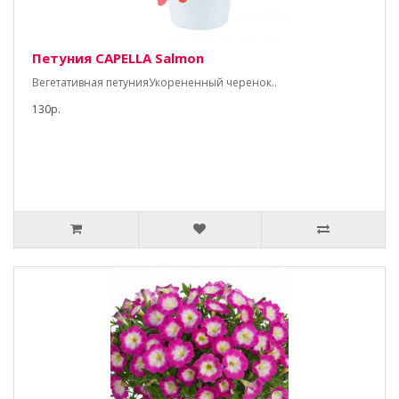
Петуния CAPELLA Salmon
Вегетативная петунияУкорененный черенок..
130р.