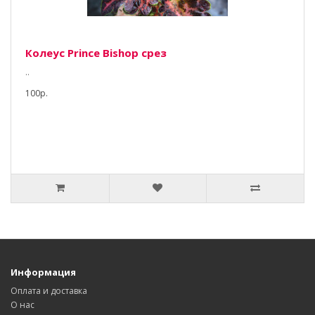
Колеус Prince Bishop срез
..
100р.
Информация
Оплата и доставка
О нас