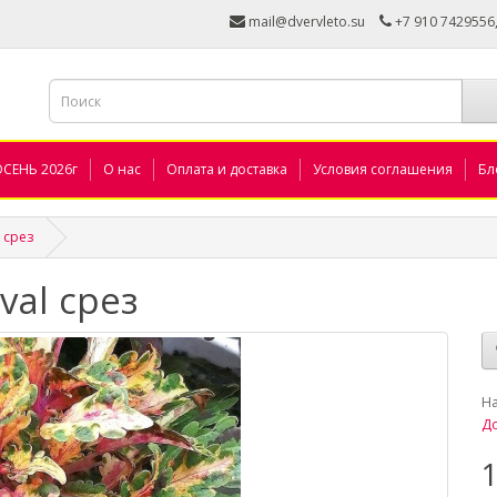
mail@dvervleto.su
+7 910 7429556
ОСЕНЬ 2026г
О нас
Оплата и доставка
Условия соглашения
Бл
l срез
val срез
_
Н
До
1