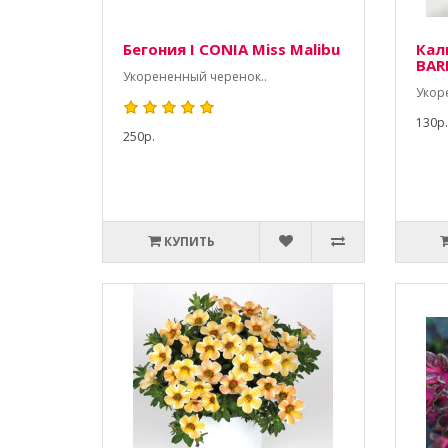
Бегония I CONIA Miss Malibu
Кал
BAR
Укорененный черенок..
Укор
130р.
250р.
КУПИТЬ