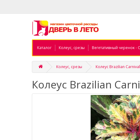
Каталог
Колеус, срезы
Вегетативный черенок - 
Колеус, срезы
Колеус Brazilian Carniva
Колеус Brazilian Carni