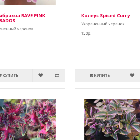
ибрахоа RAVE PINK
Колеус Spiced Curry
BADOS
Укорененный черенок..
ененный черенок..
150р.
КУПИТЬ
КУПИТЬ