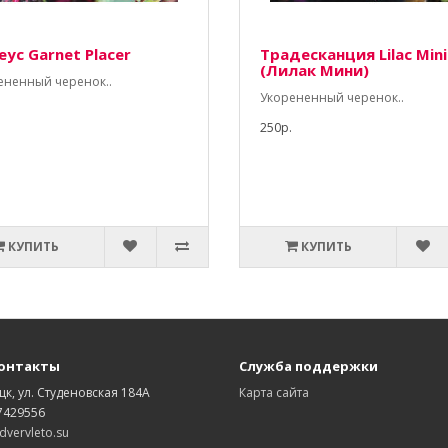
еус Garnet Placer
Традесканция Lilac Mini
(Лилак Мини)
ененный черенок..
Укорененный черенок..
250р.
КУПИТЬ
КУПИТЬ
онтакты
Служба поддержки
цк, ул. Студеновская 184А
Карта сайта
7429556
vervleto.su