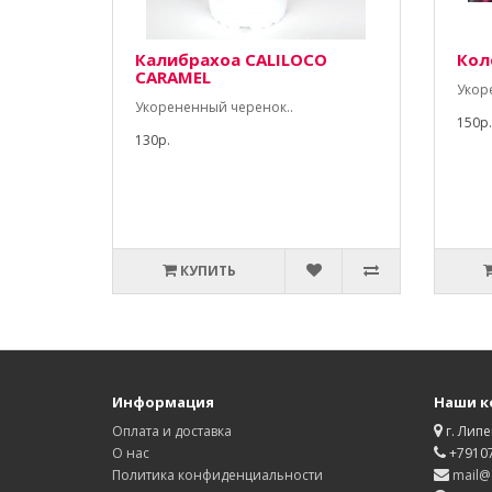
Калибрахоа CALILOCO
Кол
CARAMEL
Укор
Укорененный черенок..
150р.
130р.
КУПИТЬ
Информация
Наши к
Оплата и доставка
г. Липе
О нас
+7910
Политика конфиденциальности
mail@d