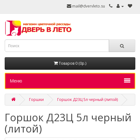
mail@dvervleto.su
Товаров 0 (0р.)
Меню
Горшки
Горшок Д23Ц 5л черный (литой)
Горшок Д23Ц 5л черный
(литой)