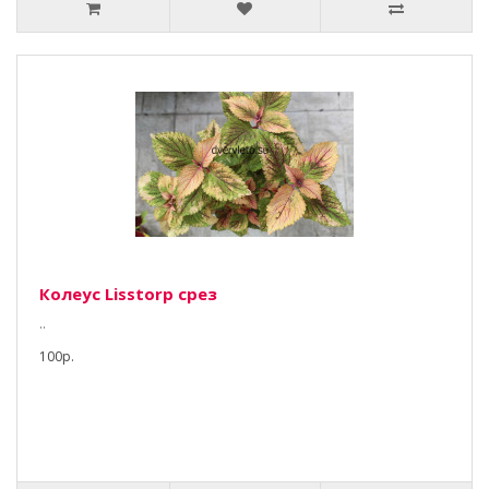
Колеус Lisstorp срез
..
100р.