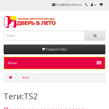
mail@dvervleto.su
Товаров 0 (0р.)
Меню
Блог
Теги:TS2