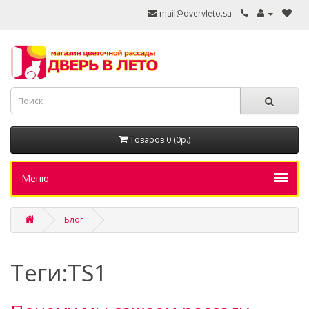
mail@dvervleto.su
Товаров 0 (0р.)
Меню
Блог
Теги:TS1