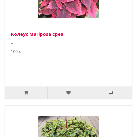
Колеус Mariposa срез
..
100р.