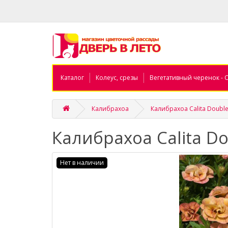
Каталог
Колеус, срезы
Вегетативный черенок - 
Калибрахоа
Калибрахоа Calita Double
Калибрахоа Calita Do
Нет в наличии