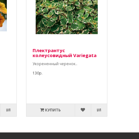
Плектрантус
колеусовидный Variegata
Укорененный черенок..
130р.
КУПИТЬ