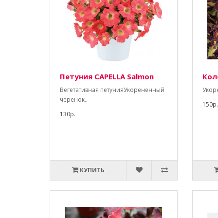
Петуния CAPELLA Salmon
Кол
Вегетативная петунияУкорененный
Укор
черенок..
150р.
130р.
КУПИТЬ