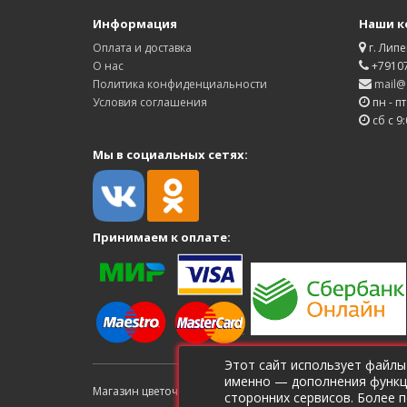
Информация
Наши к
Оплата и доставка
г. Липе
О нас
+7910
Политика конфиденциальности
mail@d
Условия соглашения
пн - пт
сб с 9:
Мы в социальных сетях:
Принимаем к оплате:
Этот сайт использует файлы
именно — дополнения функци
Магазин цветочной рассады Дверь в лето © 2026 ИП Ще
сторонних сервисов. Более 