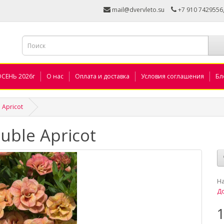
mail@dvervleto.su
+7 910 7429556
ОСЕНЬ 2026г
О нас
Оплата и доставка
Условия соглашения
Бл
 Apricot
uble Apricot
_
Н
До
1