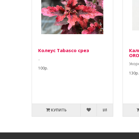
Колеус Tabasco срез
Кал
ORO
..
Укор
100р.
130р.
КУПИТЬ