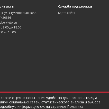
онтакты
Служба поддержки
цк, ул. Студеновская 184А
Карта сайта
7429556
vervleto.su
 с 9:00 до 18:00
00 до 15:00
 cookie с целью повышения удобства для пользователя, а
ями социальных сетей, статистического анализа и выбора
рбаков Андрей Анатольевич ОГРНИП 320482700030372
подробную информацию см. на странице
Политика