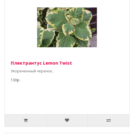
Плектрантус Lemon Twist
Укорененный черенок..
130р.