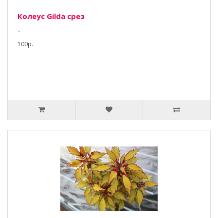
Колеус Gilda срез
..
100р.