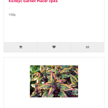
Колеус Garnet Placer срез
..
100р.