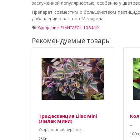
заслуженной популярностью, особенно у цветово
Препарат совместим с большинством пестицидо
добавлении в раствор Мегафола.
Удобрение
,
PLANTAFOL
,
10.54.10
Рекомендуемые товары
Традесканция Lilac Mini
Коле
(Лилак Мини)
..
Укорененный черенок..
100р.
250р.