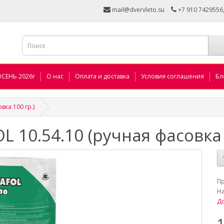
mail@dvervleto.su
+7 910 7429556
ОСЕНЬ 2026г
О нас
Оплата и доставка
Условия соглашения
Бл
ка 100 гр.)
 10.54.10 (ручная фасовка 
_
П
Н
До
1