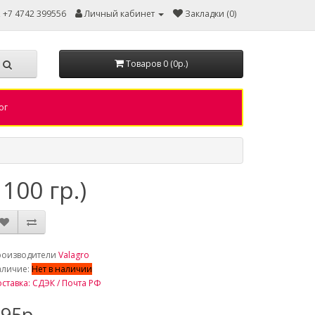
, +7 4742 399556
Личный кабинет
Закладки (0)
Товаров 0 (0р.)
ог
100 гр.)
роизводители
Valagro
аличие:
Нет в наличии
ставка: СДЭК / Почта РФ
95р.