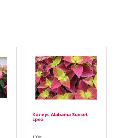
Колеус Alabama Sunset
срез
..
100р.