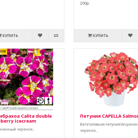
200р.
КУПИТЬ
КУПИТЬ
ибрахоа Calita double
Петуния CAPELLA Salmo
pberry Icecream
Вегетативная петунияУкорене
ененный черенок..
черенок..