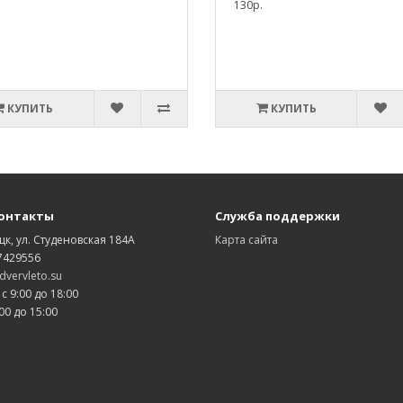
130р.
КУПИТЬ
КУПИТЬ
онтакты
Служба поддержки
цк, ул. Студеновская 184А
Карта сайта
7429556
vervleto.su
 с 9:00 до 18:00
00 до 15:00