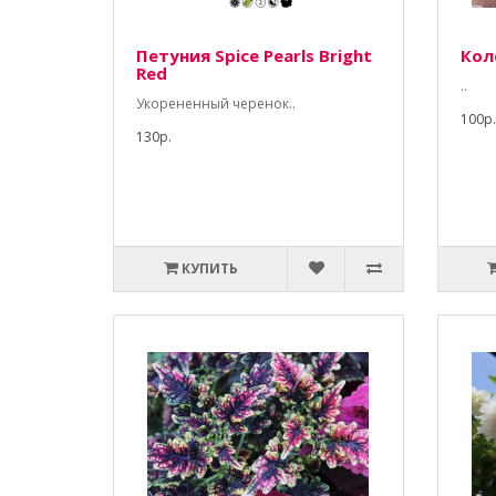
Петуния Spice Pearls Bright
Кол
Red
..
Укорененный черенок..
100р.
130р.
КУПИТЬ