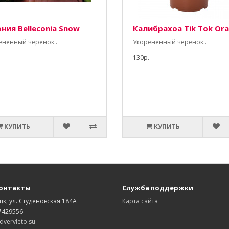
ония Belleconia Snow
Калибрахоа Tik Tok Or
ененный черенок..
Укорененный черенок..
130р.
КУПИТЬ
КУПИТЬ
онтакты
Служба поддержки
цк, ул. Студеновская 184А
Карта сайта
7429556
vervleto.su