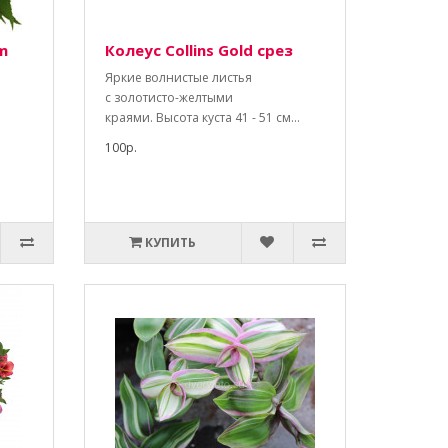
m
Колеус Collins Gold срез
Яркие волнистые листья
c золотисто-желтыми
краями. Высота куста 41 - 51 см...
100р.
КУПИТЬ