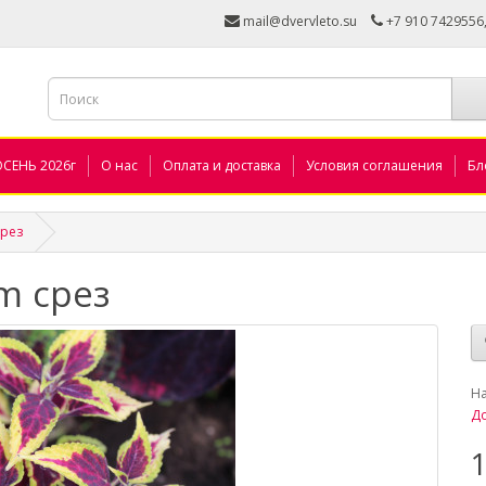
mail@dvervleto.su
+7 910 7429556
ОСЕНЬ 2026г
О нас
Оплата и доставка
Условия соглашения
Бл
срез
m срез
_
Н
До
1