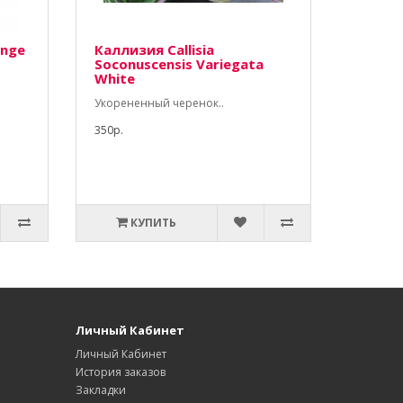
ange
Каллизия Callisia
Soconuscensis Variegata
White
Укорененный черенок..
350р.
КУПИТЬ
Личный Кабинет
Личный Кабинет
История заказов
Закладки