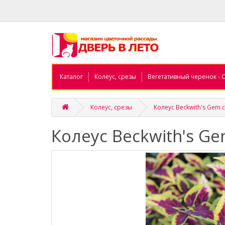
Каталог
Колеус, срезы
Вегетативный черенок - 
Колеус, срезы
Колеус Beckwith's Gem 
Колеус Beckwith's Ge