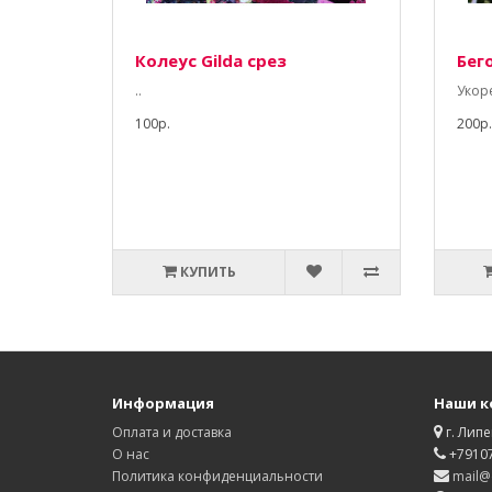
Колеус Gilda срез
Бег
..
Укор
100р.
200р.
КУПИТЬ
Информация
Наши к
Оплата и доставка
г. Липе
О нас
+7910
Политика конфиденциальности
mail@d