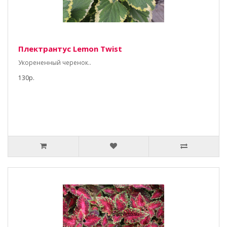
Плектрантус Lemon Twist
Укорененный черенок..
130р.