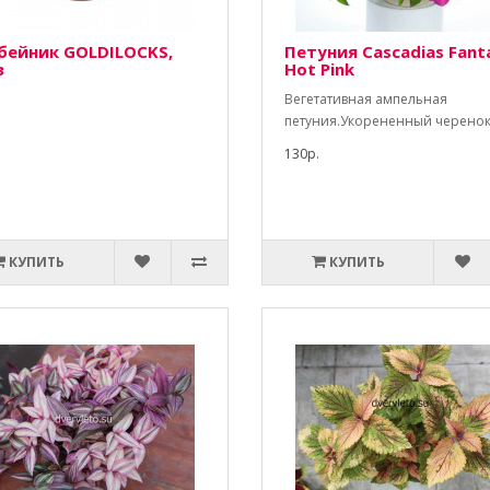
бейник GOLDILOCKS,
Петуния Cascadias Fant
з
Hot Pink
Вегетативная ампельная
петуния.Укорененный черенок
130р.
КУПИТЬ
КУПИТЬ