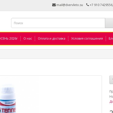
mail@dvervleto.su
+7 910 7429556
ОСЕНЬ 2026г
О нас
Оплата и доставка
Условия соглашения
Бл
_
П
Н
До
2