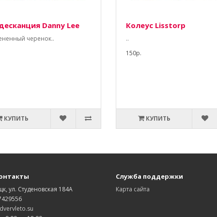
десканция Danny Lee
Колеус Lisstorp
ененный черенок..
..
150р.
КУПИТЬ
КУПИТЬ
онтакты
Служба поддержки
цк, ул. Студеновская 184А
Карта сайта
7429556
vervleto.su