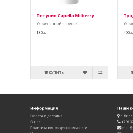
Петуния Capella Milberry
Тра
Укорененный черенок..
Укор
130р.
400р.
КУПИТЬ
Информация
Наши к
Оплата и доставка
г. Липе
О нас
+7910
Политика конфиденциальности
mail@d