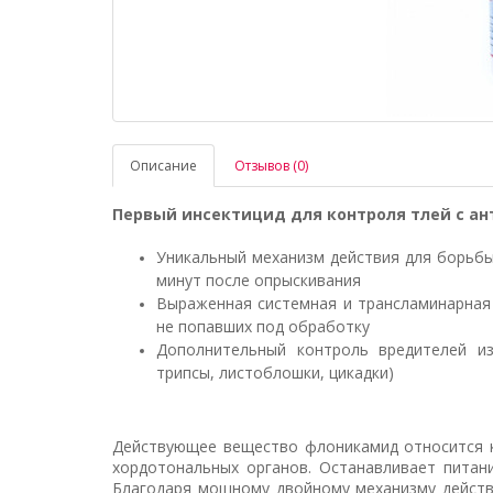
Описание
Отзывов (0)
Первый инсектицид для контроля тлей с а
Уникальный механизм действия для борьбы
минут после опрыскивания
Выраженная системная и трансламинарная 
не попавших под обработку
Дополнительный контроль вредителей из
трипсы, листоблошки, цикадки)
Действующее вещество флоникамид относится к
хордотональных органов. Останавливает питан
Благодаря мощному двойному механизму дейст