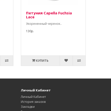
Петуния Capella Fuchsia
Lace
Укорененный черенок..
130р.
КУПИТЬ
Личный Кабинет
Личный Кабинет
История заказов
Закладки