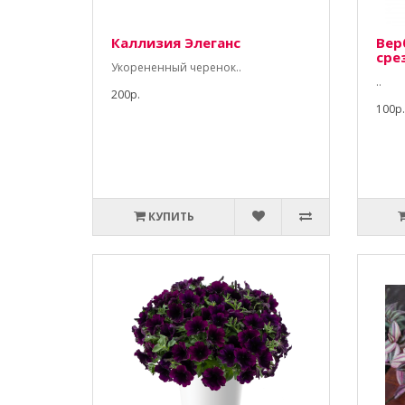
Каллизия Элеганс
Вер
сре
Укорененный черенок..
..
200р.
100р.
КУПИТЬ