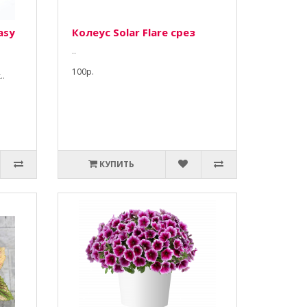
asy
Колеус Solar Flare срез
..
100р.
..
КУПИТЬ