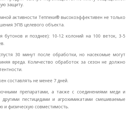
ую защиту.
емной активности Теппеки® высокоэффективен не только
ышения ЭПВ целевого объекта.
 бутонов и позднее): 10-12 колоний на 100 веток, 3-5
в.
спустя 30 минут после обработки, но насекомые могут
чиняя вреда. Количество обработок за сезон не должно
тентности.
н составлять не менее 7 дней.
лочными препаратами, а также с соединениями меди и
с другими пестицидами и агрохимикатами смешиваемые
ю и физическую совместимость.