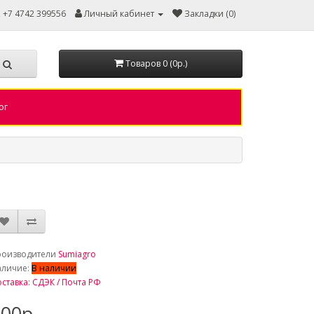
, +7 4742 399556
Личный кабинет
Закладки (0)
Товаров 0 (0р.)
ог
роизводители
Sumiagro
аличие:
В наличии
ставка: СДЭК / Почта РФ
00р.