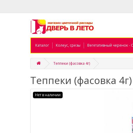
Каталог
Колеус, срезы
Вегетативный черенок - 
Теппеки (фасовка 4г)
Теппеки (фасовка 4г)
Нет в наличии