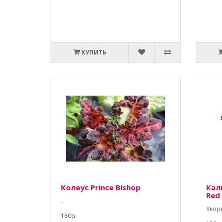
КУПИТЬ
Колеус Prince Bishop
Кал
Red 
..
Укор
150р.