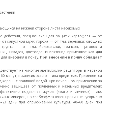
растений
ающихся на нижней стороне листа насекомых
о действия, предназначен для защиты: картофеля — от
 от капустной мухи; гороха — от тли, зерновки; овощных
 грунта — от тли, белокрылки, трипсов, щитовок и
иц, цикадок, цветоеда. Инсектицид применяют как для
 для внесения в почву.
При внесении в почву обладает
здействует на никотин-ацетилхолин-рецепторы в нервной
60 минут, в зависимости от типа вредителя. Применяется
д корень с поливной водой. При почвенном применении за
еменно защищает от почвенных и наземных вредителей:
Эффективно подавляет жуков (имаго и личинок), тлю,
крылых минеров, но слабоэффективен против чешуекрылых
–21 день при опрыскивании культуры, 40–60 дней при