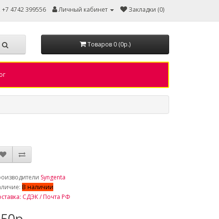
, +7 4742 399556
Личный кабинет
Закладки (0)
Товаров 0 (0р.)
ог
роизводители
Syngenta
аличие:
В наличии
ставка: СДЭК / Почта РФ
50р.