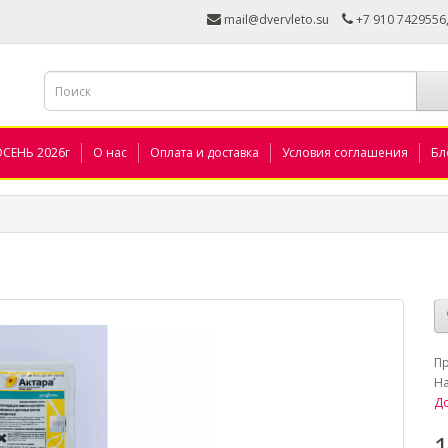
mail@dvervleto.su
+7 910 7429556
ОСЕНЬ 2026г
О нас
Оплата и доставка
Условия соглашения
Бл
_
П
Н
До
1