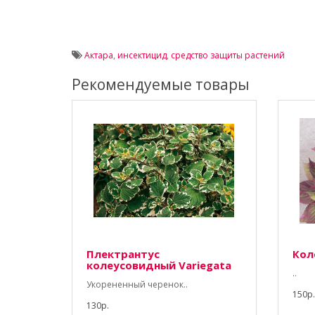
Актара
,
инсектицид
,
средство защиты растений
Рекомендуемые товары
Плектрантус
Кол
колеусовидный Variegata
..
Укорененный черенок..
150р.
130р.