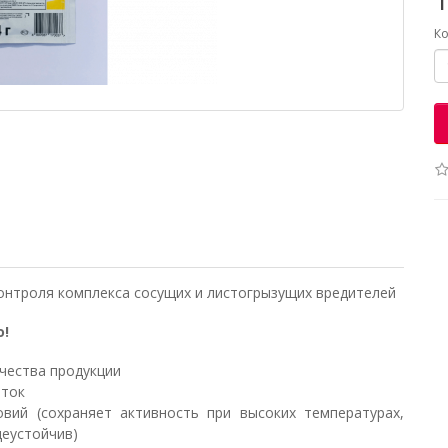
Ко
онтроля комплекса сосущих и листогрызущих вредителей
о!
чества продукции
оток
вий (сохраняет активность при высоких температурах,
деустойчив)