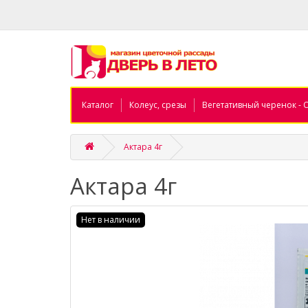
Каталог
Колеус, срезы
Вегетативный черенок - 
Актара 4г
Актара 4г
Нет в наличии