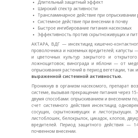
Длительный защитный эффект
Широкий спектр активности
Трансламинарное действие при опрыскивании 
Системное действие при внесении в почву
Быстрое ингибирование питания насекомых
Эффективность против скрытноживущих и пит
АКТАРА, ВДГ — инсектицид кишечно-контактног
проволочника и наземных вредителей; капусты —
и цветочных культур закрытого и открытого
ложнощитовок; винограда и яблони — от медян
опрыскивания растений в период вегетации, так и
выраженной системной активностью
.
Проникнув в организм насекомого, препарат во
системе, вызывая прекращение питания через 15–
двумя способами: опрыскиванием и внесением по
счет системного действия инсектицид одновр
сосущих, скрытноживущих и листогрызущих. 
листоблошек, белокрылок, цикадок, клопов, дву
вредителей. Период защитного действия — 14
почвенном внесении.