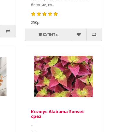
бегонии, ко..
250р.
КУПИТЬ
Колеус Alabama Sunset
срез
..