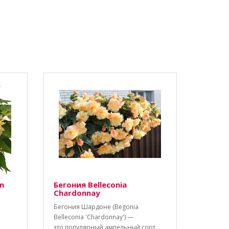
m
Бегония Belleconia
Chardonnay
Бегония Шардоне (Begonia
Belleconia 'Chardonnay') —
это популярный ампельный сорт