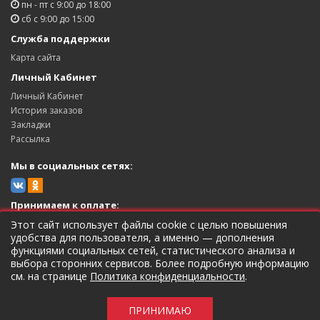
пн - пт с 9:00 до 18:00
сб с 9:00 до 15:00
Служба поддержки
Карта сайта
Личный Кабинет
Личный Кабинет
История заказов
Закладки
Рассылка
Мы в социальных сетях:
Принимаем к оплате:
Этот сайт использует файлы cookie с целью повышения
удобства для пользователя, а именно — дополнения
функциями социальных сетей, статистического анализа и
выбора сторонних сервисов. Более подробную информацию
см. на странице
Политика конфиденциальности
.
Магазин цветочной рассады Дверь в лето © 2026 ИП Щербаков
Андрей Анатольевич ОГРНИП 320482700030372
ПРИНИМАЮ