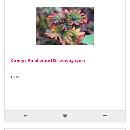
Колеус Smallwood Driveway срез
..
100р.