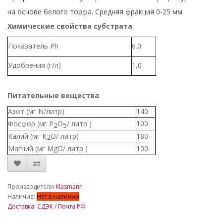
на основе белого торфа. Средняя фракция 0-25 мм
Химические свойства субстрата
Показатель Ph
6.0
Удобрения (г/л)
1,0
Питательные вещества
Азот (мг N/литр)
140
100
Фосфор (мг P
O
/ литр )
2
5
Калий (мг К
О/ литр)
180
2
Магний (мг MgO/ литр )
100
_
Производители
Klasmann
Наличие:
Нет в наличии
Доставка: СДЭК / Почта РФ