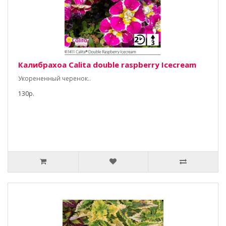
Калибрахоа Calita double raspberry Icecream
Укорененный черенок..
130р.