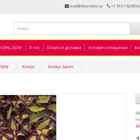
mail@dvervleto.su
+7 910 7429556
ОСЕНЬ 2026г
О нас
Оплата и доставка
Условия соглашения
Бл
2026г
Колеус
Колеус Saturn
_
Пе
Н
До
1