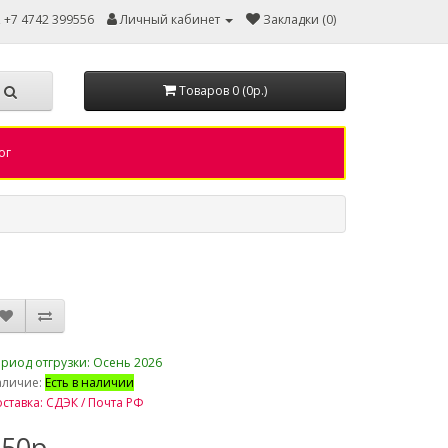
, +7 4742 399556
Личный кабинет
Закладки (0)
Товаров 0 (0р.)
ог
риод отгрузки: Осень 2026
аличие:
Есть в наличии
ставка: СДЭК / Почта РФ
50р.