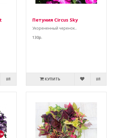
t
Петуния Circus Sky
Укорененный черенок..
130р.
КУПИТЬ