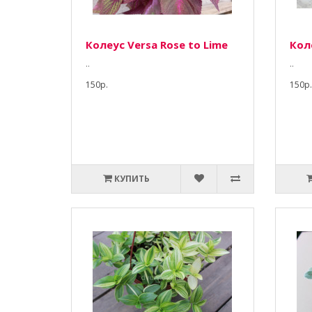
Колеус Versa Rose to Lime
Кол
..
..
150р.
150р.
КУПИТЬ