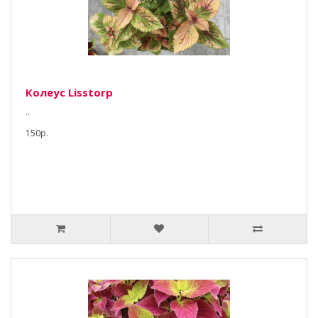
Колеус Lisstorp
..
150р.