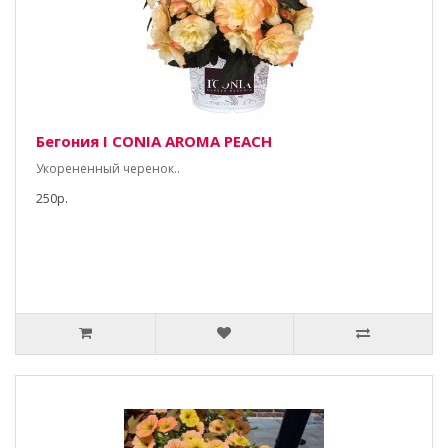
Бегония I CONIA AROMA PEACH
Укорененный черенок..
250р.