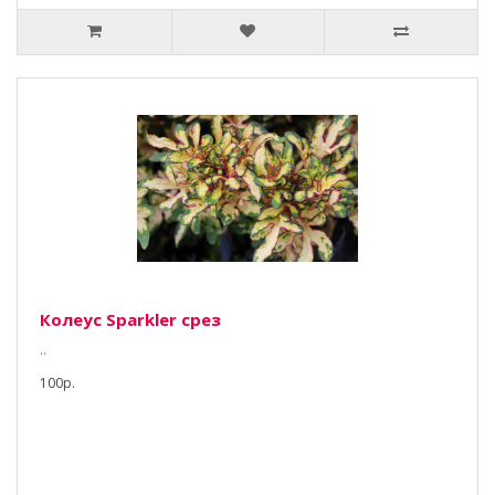
Колеус Sparkler срез
..
100р.