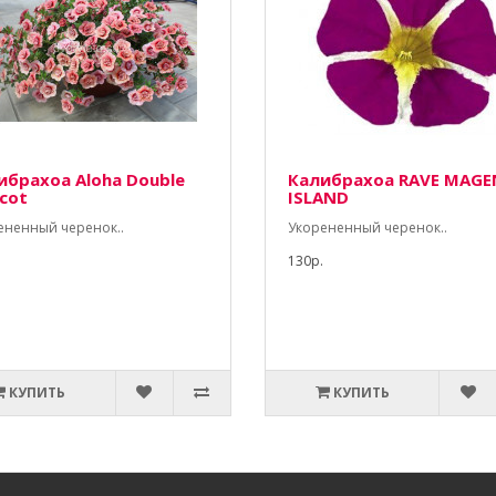
ибрахоа Aloha Double
Калибрахоа RAVE MAGE
icot
ISLAND
ененный черенок..
Укорененный черенок..
130р.
КУПИТЬ
КУПИТЬ