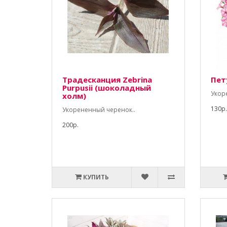
Традесканция Zebrina
Пету
Purpusii (шоколадный
Укор
холм)
130р.
Укорененный черенок..
200р.
КУПИТЬ