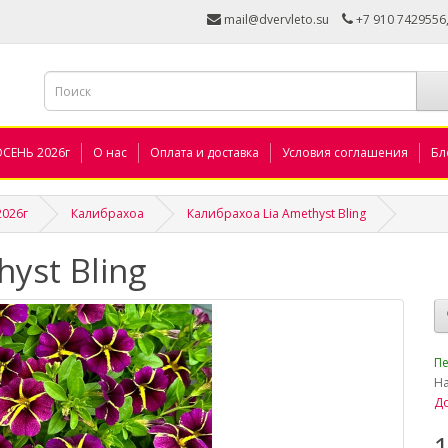
mail@dvervleto.su
+7 910 7429556
ОСЕНЬ 2026г
О нас
Оплата и доставка
Условия соглашения
Бл
2026г
Калибрахоа
Калибрахоа Lia Amethyst Bling
yst Bling
_
Пе
Н
До
1