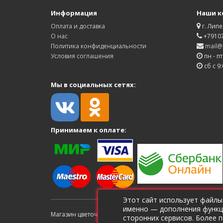
Информация
Наши к
Оплата и доставка
г. Липе
О нас
+7910
Политика конфиденциальности
mail@d
Условия соглашения
пн - пт
сб с 9:
Мы в социальных сетях:
Принимаем к оплате:
Этот сайт использует файлы
именно — дополнения функци
Магазин цветочной рассады Дверь в лето © 2026 ИП Ще
сторонних сервисов. Более 