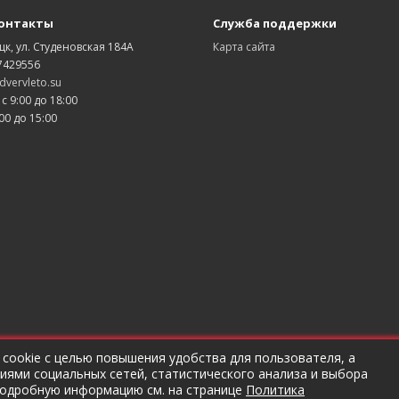
онтакты
Служба поддержки
цк, ул. Студеновская 184А
Карта сайта
7429556
vervleto.su
 с 9:00 до 18:00
00 до 15:00
 cookie с целью повышения удобства для пользователя, а
ями социальных сетей, статистического анализа и выбора
рбаков Андрей Анатольевич ОГРНИП 320482700030372
подробную информацию см. на странице
Политика