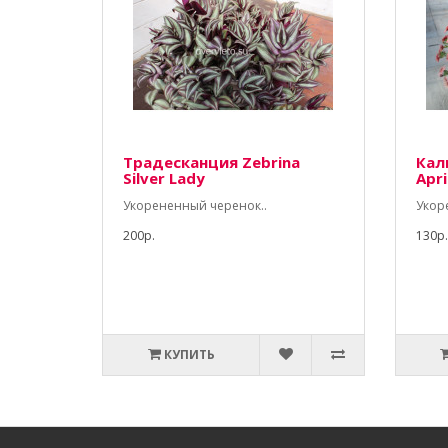
Традесканция Zebrina
Кал
Silver Lady
Apr
Укорененный черенок..
Укор
200р.
130р.
КУПИТЬ