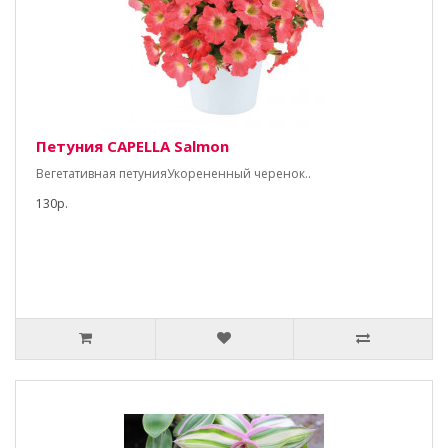
Петуния CAPELLA Salmon
Вегетативная петунияУкорененный черенок..
130р.