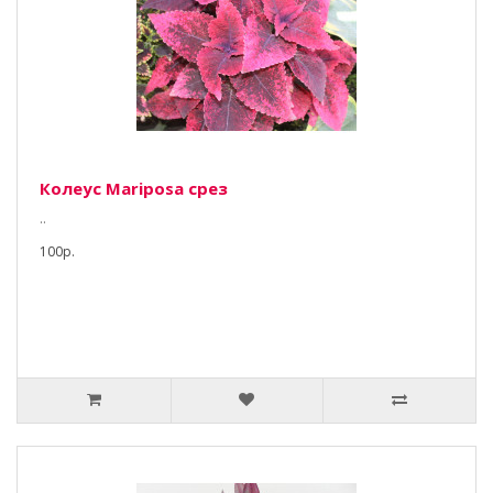
Колеус Mariposa срез
..
100р.