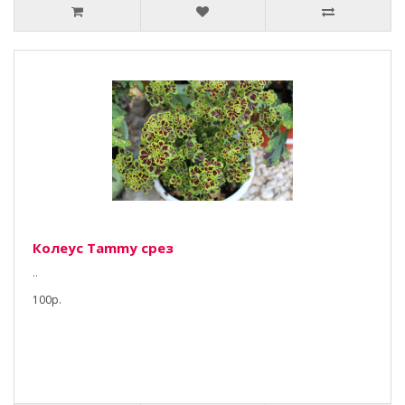
Колеус Tammy срез
..
100р.