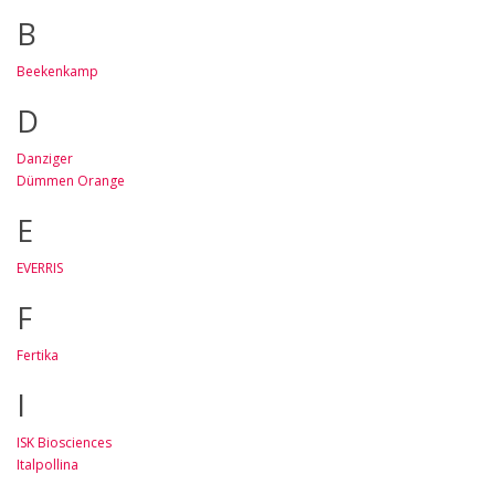
B
Beekenkamp
D
Danziger
Dümmen Orange
E
EVERRIS
F
Fertika
I
ISK Biosciences
Italpollina