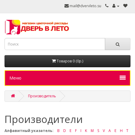
mail@dvervleto.su
Товаров 0 (0р.)
Меню
Производитель
Производители
Алфавитный указатель:
B
D
E
F
I
K
M
S
V
А
Е
Н
Т