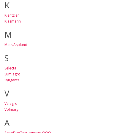
K
Kientzler
Klasmann
M
Mats Asplund
S
Selecta
Sumiagro
Syngenta
V
Valagro
Volmary
А
АгроБиоТехнология ООО