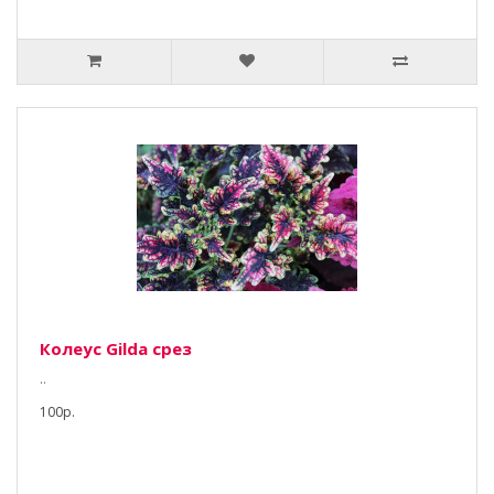
Колеус Gilda срез
..
100р.