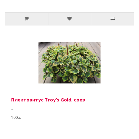
Плектрантус Тroy’s Gold, срез
..
100р.