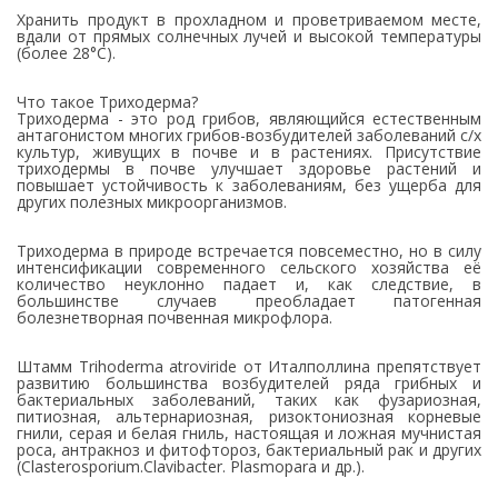
Хранить продукт в прохладном и проветриваемом месте,
вдали от прямых солнечных лучей и высокой температуры
(более 28°С).
Что такое Триходерма?
Триходерма - это род грибов, являющийся естественным
антагонистом многих грибов-возбудителей заболеваний с/х
культур, живущих в почве и в растениях. Присутствие
триходермы в почве улучшает здоровье растений и
повышает устойчивость к заболеваниям, без ущерба для
других полезных микроорганизмов.
Триходерма в природе встречается повсеместно, но в силу
интенсификации современного сельского хозяйства её
количество неуклонно падает и, как следствие, в
большинстве случаев преобладает патогенная
болезнетворная почвенная микрофлора.
Штамм Trihoderma atroviride от Италполлина препятствует
развитию большинства возбудителей ряда грибных и
бактериальных заболеваний, таких как фузариозная,
питиозная, альтернариозная, ризоктониозная корневые
гнили, серая и белая гниль, настоящая и ложная мучнистая
роса, антракноз и фитофтороз, бактериальный рак и других
(Clasterosporium.Clavibacter. Plasmopara и др.).