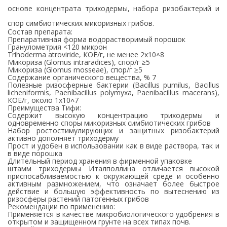
основе концентрата триходермы, набора ризобактерий и
спор симбиотических микоризных грибов.
Состав препарата:
Препаративная форма водорастворимый порошок
Гранулометрия <120 микрон
Trihoderma atroviride, КОЕ/г, не менее 2х10˄8
Микориза (Glomus intraradices), спор/г ≥5
Микориза (Glomus mosseae), спор/г ≥5
Содержание органического вещества, % 7
Полезные ризосферные бактерии (Bacillus pumilus, Bacillus
licheniformis, Paenibacillus polymyxa, Paenibacillus macerans),
КОЕ/г, около 1х10˄7
Преимущества Тифи:
Содержит высокую концентрацию триходермы и
одновременно споры микоризных симбиотических грибов
Набор ростостимулирующих и защитных ризобактерий
активно дополняет триходерму
Прост и удобен в использовании как в виде раствора, так и
в виде порошка
Длительный период хранения в фирменной упаковке
штамм триходермы Италполлина отличается высокой
приспосабливаемостью к окружающей среде и особенно
активным размножением, что означает более быстрое
действие и большую эффективность по вытеснению из
ризосферы растений патогенных грибов
Рекомендации по применению:
Применяется в качестве микробиологического удобрения в
открытом и защищенном грунте на всех типах почв.