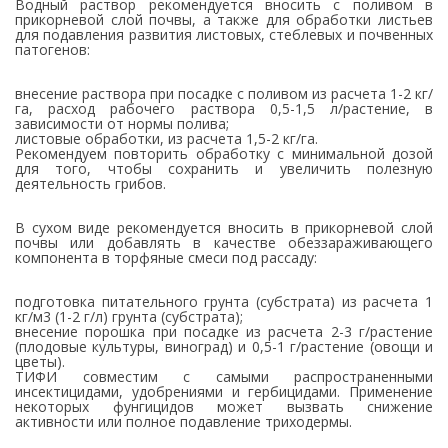
Водный раствор рекомендуется вносить с поливом в
прикорневой слой почвы, а также для обработки листьев
для подавления развития листовых, стеблевых и почвенных
патогенов:
внесение раствора при посадке с поливом из расчета 1-2 кг/
га, расход рабочего раствора 0,5-1,5 л/растение, в
зависимости от нормы полива;
листовые обработки, из расчета 1,5-2 кг/га.
Рекомендуем повторить обработку с минимальной дозой
для того, чтобы сохранить и увеличить полезную
деятельность грибов.
В сухом виде рекомендуется вносить в прикорневой слой
почвы или добавлять в качестве обеззараживающего
компонента в торфяные смеси под рассаду:
подготовка питательного грунта (субстрата) из расчета 1
кг/м3 (1-2 г/л) грунта (субстрата);
внесение порошка при посадке из расчета 2-3 г/растение
(плодовые культуры, виноград) и 0,5-1 г/растение (овощи и
цветы).
ТИФИ совместим с самыми распространенными
инсектицидами, удобрениями и гербицидами. Применение
некоторых фунгицидов может вызвать снижение
активности или полное подавление триходермы.