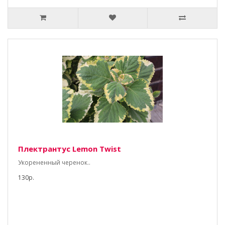
Плектрантус Lemon Twist
Укорененный черенок..
130р.