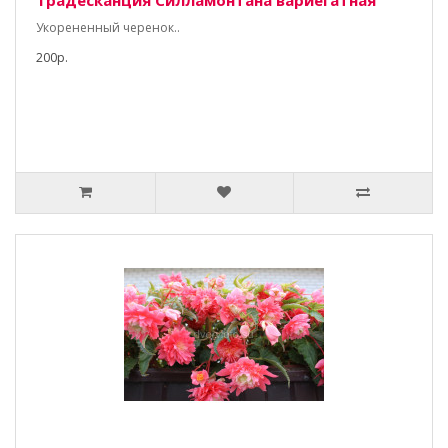
Традесканция Силламонтана вариегатная
Укорененный черенок..
200р.