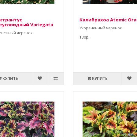
ктрантус
Калибрахоа Atomic Ora
еусовидный Variegata
Укорененный черенок..
ененный черенок..
130р.
КУПИТЬ
КУПИТЬ