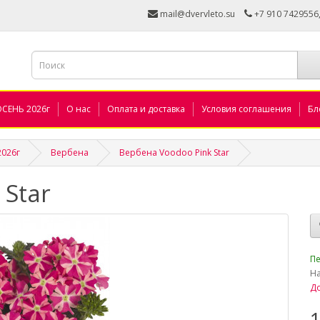
mail@dvervleto.su
+7 910 7429556
ОСЕНЬ 2026г
О нас
Оплата и доставка
Условия соглашения
Бл
2026г
Вербена
Вербена Voodoo Pink Star
 Star
_
Пе
Н
До
1