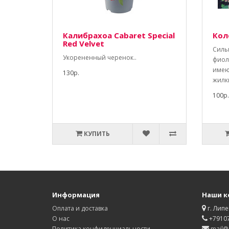
Калибрахоа Cabaret Special
Кол
Red Velvet
Силь
Укорененный черенок..
фиол
имею
130р.
жилки
100р.
КУПИТЬ
Информация
Наши к
Оплата и доставка
г. Липе
О нас
+7910
Политика конфиденциальности
mail@d