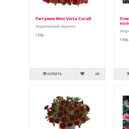
Петуния Mini Vista Corall
Пле
кол
Укорененный черенок..
Укор
130р.
130р.
КУПИТЬ