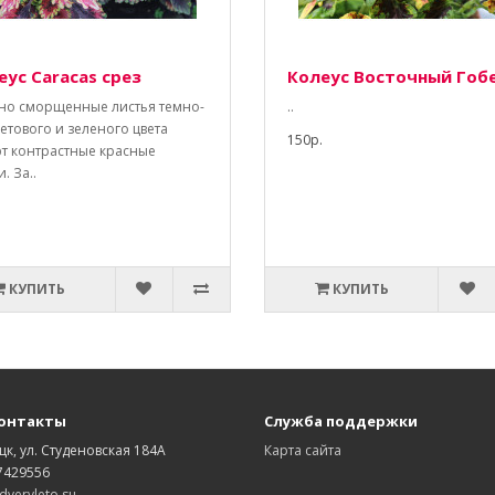
еус Caracas срез
Колеус Восточный Гоб
но сморщенные листья темно-
..
етового и зеленого цвета
150р.
т контрастные красные
. За..
КУПИТЬ
КУПИТЬ
онтакты
Служба поддержки
цк, ул. Студеновская 184А
Карта сайта
7429556
vervleto.su