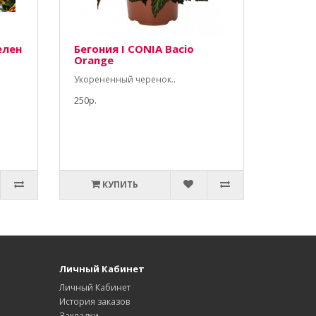
елен
Бегония I CONIA Bacio
Orange
Укорененный черенок..
250р.
КУПИТЬ
Личный Кабинет
Личный Кабинет
История заказов
Закладки