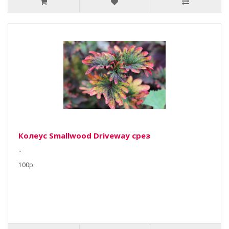
Колеус Smallwood Driveway срез
..
100р.