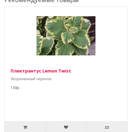
Плектрантус Lemon Twist
Укорененный черенок..
130р.